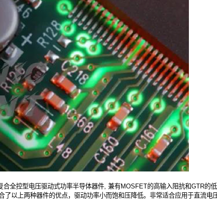
合全控型电压驱动式功率半导体器件, 兼有MOSFET的高输入阻抗和GTR
T综合了以上两种器件的优点，驱动功率小而饱和压降低。非常适合应用于直流电