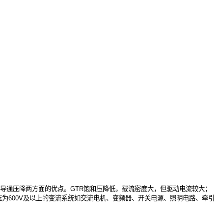
的低导通压降两方面的优点。GTR饱和压降低，载流密度大，但驱动电流较大；
压为600V及以上的变流系统如交流电机、变频器、开关电源、照明电路、牵引