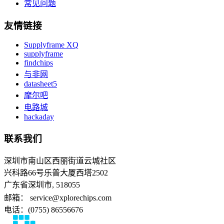
常见问题
友情链接
Supplyframe XQ
supplyframe
findchips
与非网
datasheet5
摩尔吧
电路城
hackaday
联系我们
深圳市南山区西丽街道云城社区
兴科路66号乐普大厦西塔2502
广东省深圳市, 518055
邮箱： service@xplorechips.com
电话：(0755) 86556676