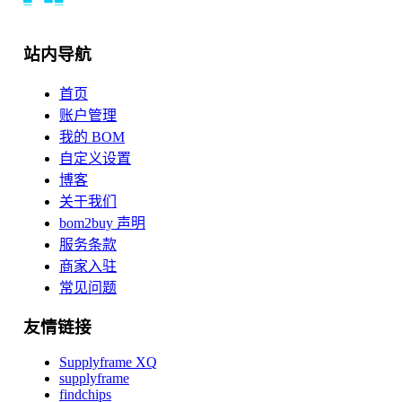
站内导航
首页
账户管理
我的 BOM
自定义设置
博客
关于我们
bom2buy 声明
服务条款
商家入驻
常见问题
友情链接
Supplyframe XQ
supplyframe
findchips