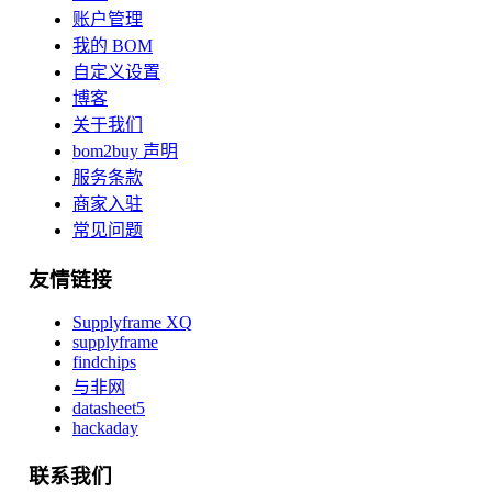
账户管理
我的 BOM
自定义设置
博客
关于我们
bom2buy 声明
服务条款
商家入驻
常见问题
友情链接
Supplyframe XQ
supplyframe
findchips
与非网
datasheet5
hackaday
联系我们