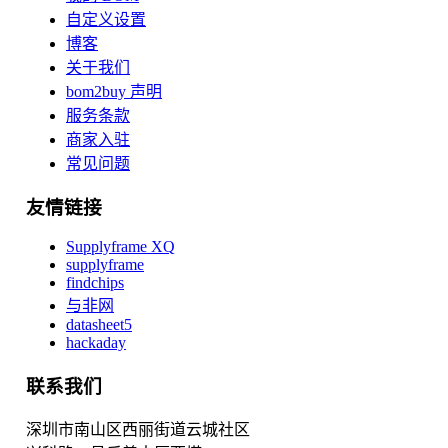
自定义设置
博客
关于我们
bom2buy 声明
服务条款
商家入驻
常见问题
友情链接
Supplyframe XQ
supplyframe
findchips
与非网
datasheet5
hackaday
联系我们
深圳市南山区西丽街道云城社区