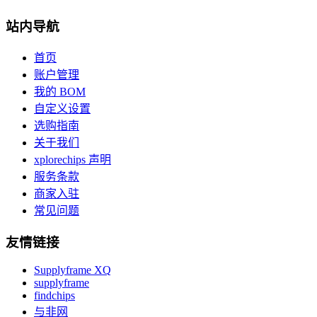
站内导航
首页
账户管理
我的 BOM
自定义设置
选购指南
关于我们
xplorechips 声明
服务条款
商家入驻
常见问题
友情链接
Supplyframe XQ
supplyframe
findchips
与非网