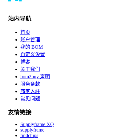
站内导航
首页
账户管理
我的 BOM
自定义设置
博客
关于我们
bom2buy 声明
服务条款
商家入驻
常见问题
友情链接
Supplyframe XQ
supplyframe
findchips