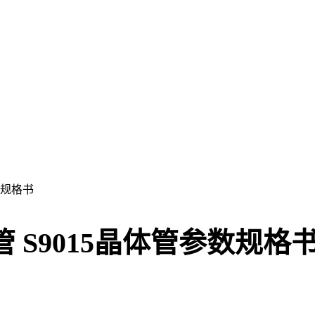
数规格书
管 S9015晶体管参数规格