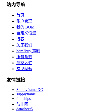
站内导航
首页
账户管理
我的 BOM
自定义设置
博客
关于我们
bom2buy 声明
服务条款
商家入驻
常见问题
友情链接
Supplyframe XQ
supplyframe
findchips
与非网
datasheet5