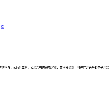
方案
器件价格查询网站，pcba供应商，如果您有陶瓷电容器、数模转换器、可控硅开关等TI电子