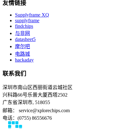
友情链接
Supplyframe XQ
supplyframe
findchips
与非网
datasheet5
摩尔吧
电路城
hackaday
联系我们
深圳市南山区西丽街道云城社区
兴科路66号乐普大厦西塔2502
广东省深圳市, 518055
邮箱： service@xplorechips.com
电话：(0755) 86556676