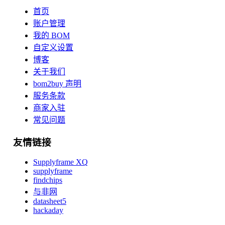
首页
账户管理
我的 BOM
自定义设置
博客
关于我们
bom2buy 声明
服务条款
商家入驻
常见问题
友情链接
Supplyframe XQ
supplyframe
findchips
与非网
datasheet5
hackaday