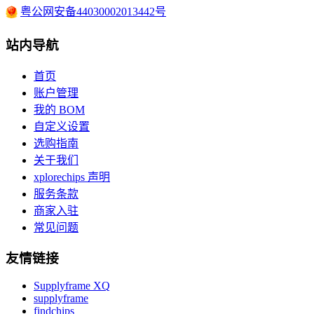
粤公网安备44030002013442号
站内导航
首页
账户管理
我的 BOM
自定义设置
选购指南
关于我们
xplorechips 声明
服务条款
商家入驻
常见问题
友情链接
Supplyframe XQ
supplyframe
findchips