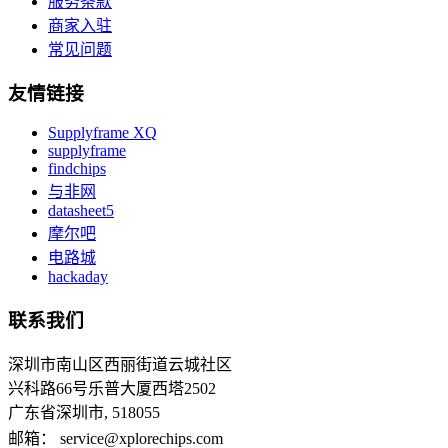
服务条款
商家入驻
常见问题
友情链接
Supplyframe XQ
supplyframe
findchips
与非网
datasheet5
摩尔吧
电路城
hackaday
联系我们
深圳市南山区西丽街道云城社区
兴科路66号乐普大厦西塔2502
广东省深圳市, 518055
邮箱： service@xplorechips.com