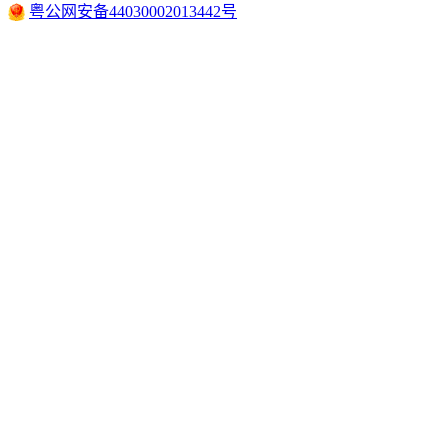
粤公网安备44030002013442号