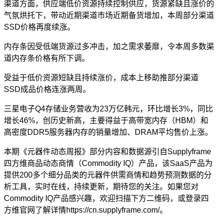
渠道方面，供应端低价资源持续控制供应，货源紧缺且涨价的
气氛烘托下，带动近期渠道市场近期备货增加，本周部分渠道
SSD价格再度续涨。
内存条因受低端货源过多冲击，加之需求萎靡，令本周多数渠
道内存条价格有所下调。
受益于低价资源短缺且持续涨价，成本上移助推部分渠道
SSD成品价格连涨两周。
三星电子Q4存储业务营收为23万亿韩元，环比增长3%，同比
增长46%，创历史新高，主要得益于高带宽内存（HBM）和
高密度DDR5服务器内存的销量增加、DRAM平均售价上涨。
本期《元器件动态周报》部分内容和数据源引自Supplyframe
四方维商品动态商情（Commodity IQ）产品，该SaaS产品为
提供200多个细分品类的元器件供需商情和趋势预测数据的分
析工具，实时在线，持续更新，期待您的关注。如果您对
Commodity IQ产品感兴趣，欢迎扫描下方二维码，或登录四
方维官网了解详情https://cn.supplyframe.com/。